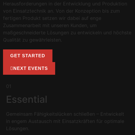
Herausforderungen in der Entwicklung und Produktion
von Einsatztechnik an. Von der Konzeption bis zum
fertigen Produkt setzen wir dabei auf enge
Zusammenarbeit mit unseren Kunden, um
maßgeschneiderte Lösungen zu entwickeln und höchste
Qualität zu gewährleisten.
GET STARTED
NEXT EVENTS
01
Essential
Gemeinsam Fähigkeitslücken schließen – Entwickelt
in engem Austausch mit Einsatzkräften für optimale
Lösungen.