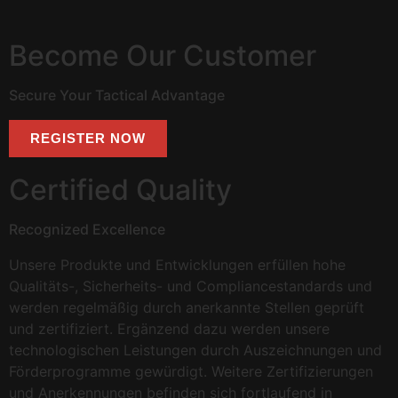
Become Our Customer
Secure Your Tactical Advantage
REGISTER NOW
Certified Quality
Recognized Excellence
Unsere Produkte und Entwicklungen erfüllen hohe
Qualitäts-, Sicherheits- und Compliancestandards und
werden regelmäßig durch anerkannte Stellen geprüft
und zertifiziert. Ergänzend dazu werden unsere
technologischen Leistungen durch Auszeichnungen und
Förderprogramme gewürdigt. Weitere Zertifizierungen
und Anerkennungen befinden sich fortlaufend in