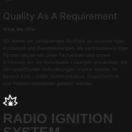
Quality As A Requirement
What We Offer
Wir bieten ein umfassendes Portfolio an hochwertigen
Produkten und Dienstleistungen. Als vertrauenswürdiger
Partner setzen wir unser Fachwissen und unsere
Erfahrung ein, um individuelle Lösungen anzubieten, die
den spezifischen Anforderungen unserer Kunden im
Bereich EOD / USBV, Kommunikation, Einsatztechnik
und Präzisionsschützen gerecht werden.
RADIO IGNITION