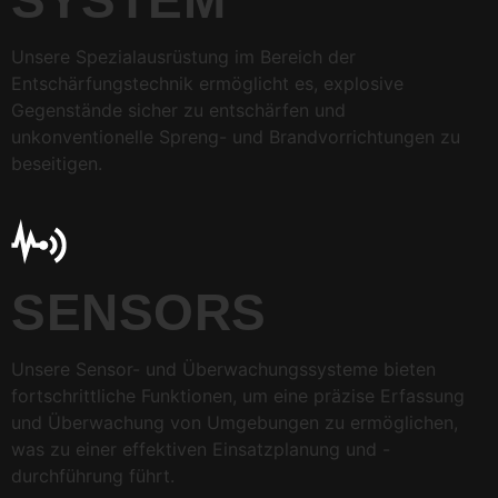
SYSTEM
Unsere Spezialausrüstung im Bereich der
Entschärfungstechnik ermöglicht es, explosive
Gegenstände sicher zu entschärfen und
unkonventionelle Spreng- und Brandvorrichtungen zu
beseitigen.
SENSORS
Unsere Sensor- und Überwachungssysteme bieten
fortschrittliche Funktionen, um eine präzise Erfassung
und Überwachung von Umgebungen zu ermöglichen,
was zu einer effektiven Einsatzplanung und -
durchführung führt.