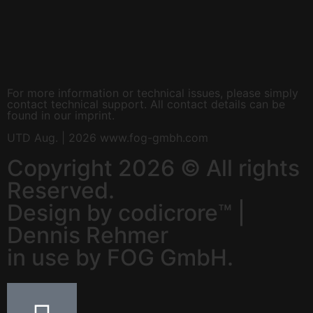
For more information or technical issues, please simply
contact technical support. All contact details can be
found in our imprint.
UTD Aug. | 2026 www.fog-gmbh.com
Copyright 2026 © All rights
Reserved.
Design by codicrore™ |
Dennis Rehmer
in use by FOG GmbH.